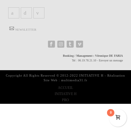
NEWSLETTER
Booking / Management :
Véronique DE FARIA
Tel :
06.19.78.21.10
-
Envoyer un message
Copyright All Rights Reserved © 2012-2022
INITIATIVE H
-
Réalisation
Site Web : multimedia31.fr
ACCUEIL
INITIATIVE H
PRO
0