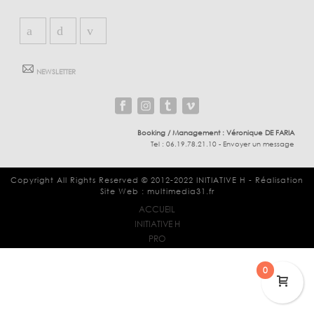
NEWSLETTER
Booking / Management :
Véronique DE FARIA
Tel :
06.19.78.21.10
-
Envoyer un message
Copyright All Rights Reserved © 2012-2022
INITIATIVE H
-
Réalisation
Site Web : multimedia31.fr
ACCUEIL
INITIATIVE H
PRO
0