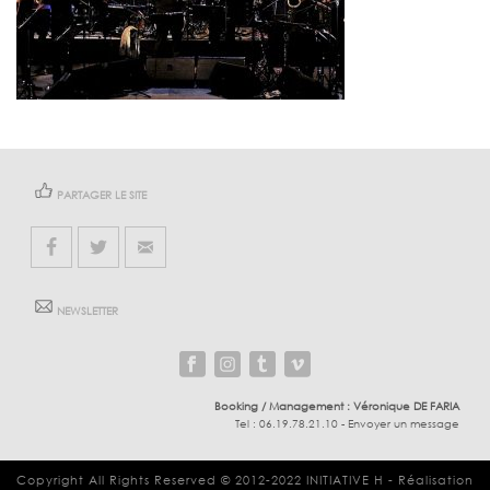
PARTAGER LE SITE
NEWSLETTER
Booking / Management :
Véronique DE FARIA
Tel :
06.19.78.21.10
-
Envoyer un message
Copyright All Rights Reserved © 2012-2022
INITIATIVE H
-
Réalisation