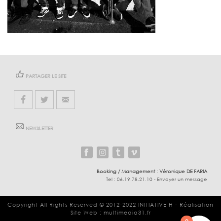
PARTAGER LE SITE
NEWSLETTER
Booking / Management :
Véronique DE FARIA
Tel :
06.19.78.21.10
-
Envoyer un message
Copyright All Rights Reserved © 2012-2022
INITIATIVE H
-
Réalisation
Site Web : multimedia31.fr